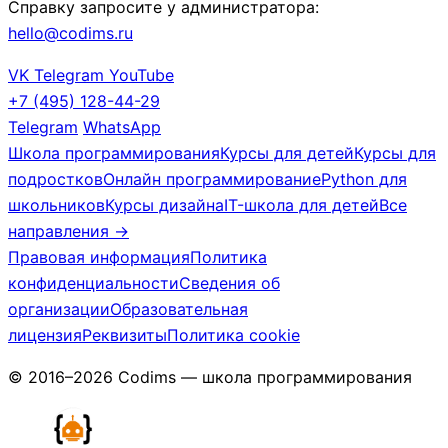
Справку запросите у администратора:
hello@codims.ru
VK
Telegram
YouTube
+7 (495) 128-44-29
Telegram
WhatsApp
Школа программирования
Курсы для детей
Курсы для
подростков
Онлайн программирование
Python для
школьников
Курсы дизайна
IT-школа для детей
Все
направления →
Правовая информация
Политика
конфиденциальности
Сведения об
организации
Образовательная
лицензия
Реквизиты
Политика cookie
© 2016–2026 Codims — школа программирования