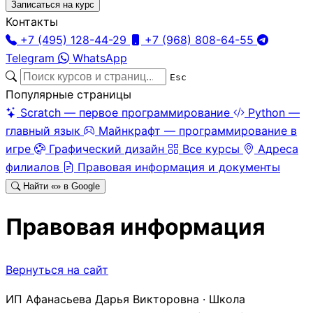
Записаться на курс
Контакты
+7 (495) 128-44-29
+7 (968) 808-64-55
Telegram
WhatsApp
Esc
Популярные страницы
Scratch — первое программирование
Python —
главный язык
Майнкрафт — программирование в
игре
Графический дизайн
Все курсы
Адреса
филиалов
Правовая информация и документы
Найти «
» в Google
Правовая информация
Вернуться на сайт
ИП Афанасьева Дарья Викторовна · Школа