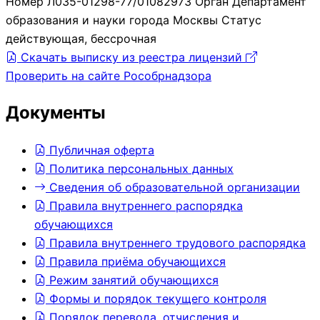
Номер
Л035-01298-77/01082973
Орган
Департамент
образования и науки города Москвы
Статус
действующая, бессрочная
Скачать выписку из реестра лицензий
Проверить на сайте Рособрнадзора
Документы
Публичная оферта
Политика персональных данных
Сведения об образовательной организации
Правила внутреннего распорядка
обучающихся
Правила внутреннего трудового распорядка
Правила приёма обучающихся
Режим занятий обучающихся
Формы и порядок текущего контроля
Порядок перевода, отчисления и