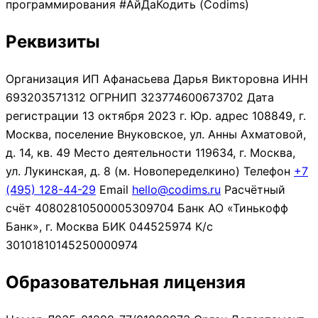
программирования #АйДаКодить (Codims)
Реквизиты
Организация
ИП Афанасьева Дарья Викторовна
ИНН
693203571312
ОГРНИП
323774600673702
Дата
регистрации
13 октября 2023 г.
Юр. адрес
108849, г.
Москва, поселение Внуковское, ул. Анны Ахматовой,
д. 14, кв. 49
Место деятельности
119634, г. Москва,
ул. Лукинская, д. 8 (м. Новопеределкино)
Телефон
+7
(495) 128-44-29
Email
hello@codims.ru
Расчётный
счёт
40802810500005309704
Банк
АО «Тинькофф
Банк», г. Москва
БИК
044525974
К/с
30101810145250000974
Образовательная лицензия