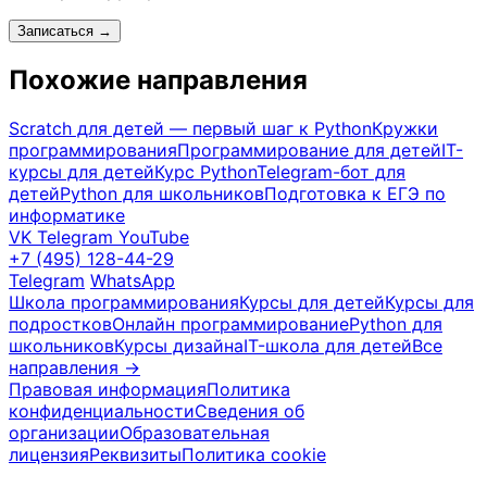
Записаться →
Похожие направления
Scratch для детей — первый шаг к Python
Кружки
программирования
Программирование для детей
IT-
курсы для детей
Курс Python
Telegram-бот для
детей
Python для школьников
Подготовка к ЕГЭ по
информатике
VK
Telegram
YouTube
+7 (495) 128-44-29
Telegram
WhatsApp
Школа программирования
Курсы для детей
Курсы для
подростков
Онлайн программирование
Python для
школьников
Курсы дизайна
IT-школа для детей
Все
направления →
Правовая информация
Политика
конфиденциальности
Сведения об
организации
Образовательная
лицензия
Реквизиты
Политика cookie