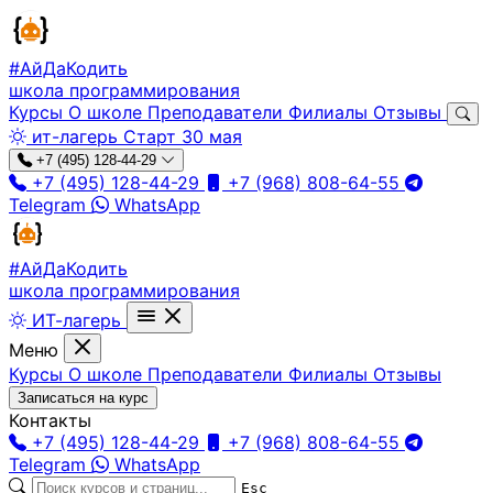
#АйДа
Кодить
школа программирования
Курсы
О школе
Преподаватели
Филиалы
Отзывы
ит-лагерь
Старт 30 мая
+7 (495) 128-44-29
+7 (495) 128-44-29
+7 (968) 808-64-55
Telegram
WhatsApp
#АйДа
Кодить
школа программирования
ИТ-лагерь
Меню
Курсы
О школе
Преподаватели
Филиалы
Отзывы
Записаться на курс
Контакты
+7 (495) 128-44-29
+7 (968) 808-64-55
Telegram
WhatsApp
Esc