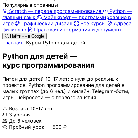
Популярные страницы
Scratch — первое программирование
Python —
главный язык
Майнкрафт — программирование в
игре
Графический дизайн
Все курсы
Адреса
филиалов
Правовая информация и документы
Найти «
» в Google
Главная
·
Курсы Python для детей
Python для детей —
курс программирования
Питон для детей 10–17 лет: с нуля до реальных
проектов. Python программирование для детей в
малых группах (до 6 чел.) и онлайн. Telegram-боты,
игры, нейросети — с первого занятия.
Возраст 10–17 лет
3 уровня
До 6 человек
Пробный урок — 500 ₽