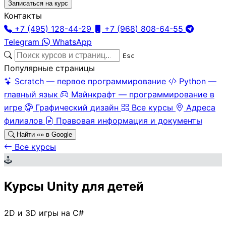
Записаться на курс
Контакты
+7 (495) 128-44-29
+7 (968) 808-64-55
Telegram
WhatsApp
Esc
Популярные страницы
Scratch — первое программирование
Python —
главный язык
Майнкрафт — программирование в
игре
Графический дизайн
Все курсы
Адреса
филиалов
Правовая информация и документы
Найти «
» в Google
Все курсы
Курсы Unity для детей
2D и 3D игры на C#