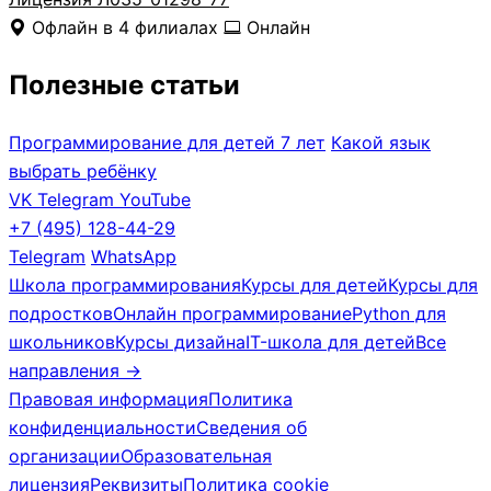
Офлайн в 4 филиалах
Онлайн
Полезные статьи
Программирование для детей 7 лет
Какой язык
выбрать ребёнку
VK
Telegram
YouTube
+7 (495) 128-44-29
Telegram
WhatsApp
Школа программирования
Курсы для детей
Курсы для
подростков
Онлайн программирование
Python для
школьников
Курсы дизайна
IT-школа для детей
Все
направления →
Правовая информация
Политика
конфиденциальности
Сведения об
организации
Образовательная
лицензия
Реквизиты
Политика cookie