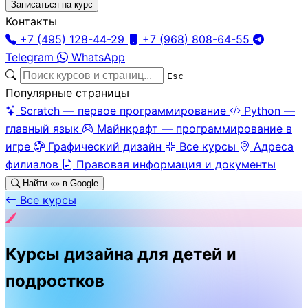
Записаться на курс
Контакты
+7 (495) 128-44-29
+7 (968) 808-64-55
Telegram
WhatsApp
Esc
Популярные страницы
Scratch — первое программирование
Python —
главный язык
Майнкрафт — программирование в
игре
Графический дизайн
Все курсы
Адреса
филиалов
Правовая информация и документы
Найти «
» в Google
Все курсы
Курсы дизайна для детей и
подростков