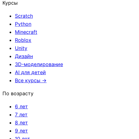
Курсы
Scratch
Python
Minecraft
Roblox
Unity
Дизайн
3D-моделирование
AI для детей
Все курсы →
По возрасту
6 лет
7 лет
8 лет
9 лет
10 лет