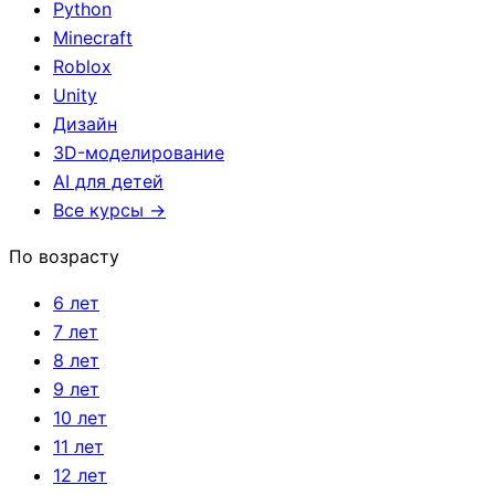
Python
Minecraft
Roblox
Unity
Дизайн
3D-моделирование
AI для детей
Все курсы →
По возрасту
6 лет
7 лет
8 лет
9 лет
10 лет
11 лет
12 лет