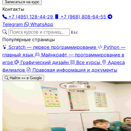
Записаться на курс
Контакты
+7 (495) 128-44-29
+7 (968) 808-64-55
Telegram
WhatsApp
Esc
Популярные страницы
Scratch — первое программирование
Python —
главный язык
Майнкрафт — программирование в
игре
Графический дизайн
Все курсы
Адреса
филиалов
Правовая информация и документы
Найти «
» в Google