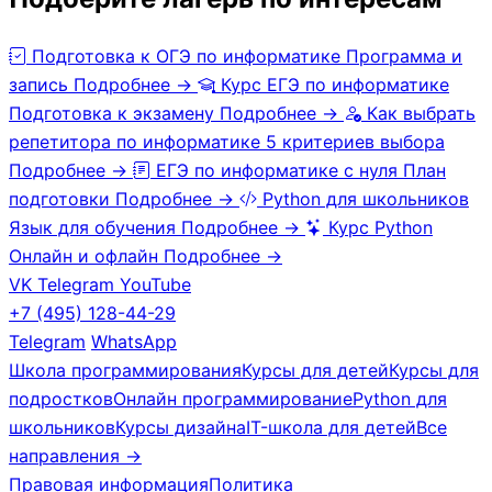
Подготовка к ОГЭ по информатике
Программа и
запись
Подробнее →
Курс ЕГЭ по информатике
Подготовка к экзамену
Подробнее →
Как выбрать
репетитора по информатике
5 критериев выбора
Подробнее →
ЕГЭ по информатике с нуля
План
подготовки
Подробнее →
Python для школьников
Язык для обучения
Подробнее →
Курс Python
Онлайн и офлайн
Подробнее →
VK
Telegram
YouTube
+7 (495) 128-44-29
Telegram
WhatsApp
Школа программирования
Курсы для детей
Курсы для
подростков
Онлайн программирование
Python для
школьников
Курсы дизайна
IT-школа для детей
Все
направления →
Правовая информация
Политика