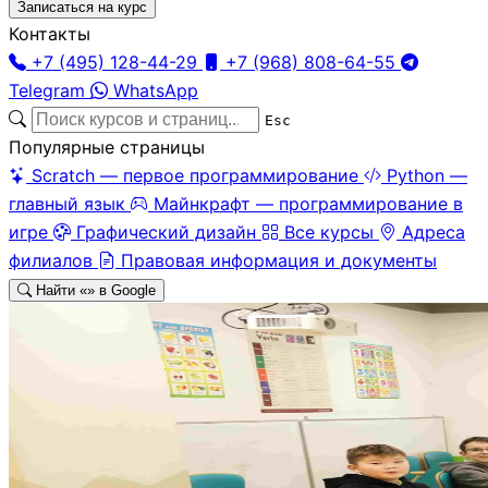
Записаться на курс
Контакты
+7 (495) 128-44-29
+7 (968) 808-64-55
Telegram
WhatsApp
Esc
Популярные страницы
Scratch — первое программирование
Python —
главный язык
Майнкрафт — программирование в
игре
Графический дизайн
Все курсы
Адреса
филиалов
Правовая информация и документы
Найти «
» в Google