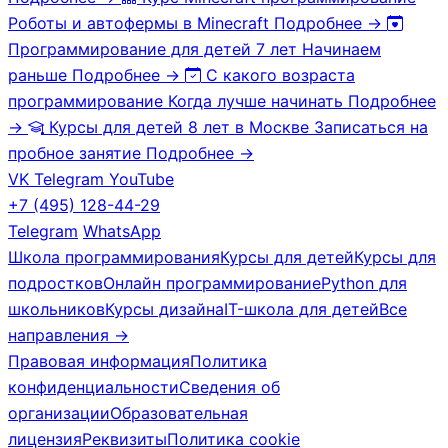
Роботы и автофермы в Minecraft
Подробнее →
Программирование для детей 7 лет
Начинаем
раньше
Подробнее →
С какого возраста
программирование
Когда лучше начинать
Подробнее
→
Курсы для детей 8 лет в Москве
Записаться на
пробное занятие
Подробнее →
VK
Telegram
YouTube
+7 (495) 128-44-29
Telegram
WhatsApp
Школа программирования
Курсы для детей
Курсы для
подростков
Онлайн программирование
Python для
школьников
Курсы дизайна
IT-школа для детей
Все
направления →
Правовая информация
Политика
конфиденциальности
Сведения об
организации
Образовательная
лицензия
Реквизиты
Политика cookie