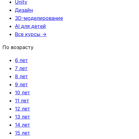
Unity
Дизайн
3D-моделирование
AI для детей
Все курсы →
По возрасту
6 лет
7 лет
8 лет
9 лет
10 лет
11 лет
12 лет
13 лет
14 лет
15 лет