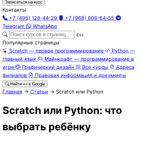
Записаться на курс
Контакты
+7 (495) 128-44-29
+7 (968) 808-64-55
Telegram
WhatsApp
Esc
Популярные страницы
Scratch — первое программирование
Python —
главный язык
Майнкрафт — программирование в
игре
Графический дизайн
Все курсы
Адреса
филиалов
Правовая информация и документы
Найти «
» в Google
Главная
→
Статьи
→
Scratch или Python
Scratch или Python: что
выбрать ребёнку