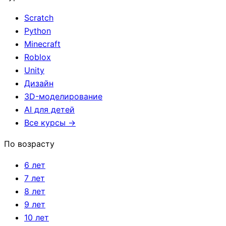
Scratch
Python
Minecraft
Roblox
Unity
Дизайн
3D-моделирование
AI для детей
Все курсы →
По возрасту
6 лет
7 лет
8 лет
9 лет
10 лет