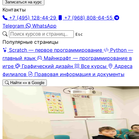
Записаться на курс
Контакты
+7 (495) 128-44-29
+7 (968) 808-64-55
Telegram
WhatsApp
Esc
Популярные страницы
Scratch — первое программирование
Python —
главный язык
Майнкрафт — программирование в
игре
Графический дизайн
Все курсы
Адреса
филиалов
Правовая информация и документы
Найти «
» в Google