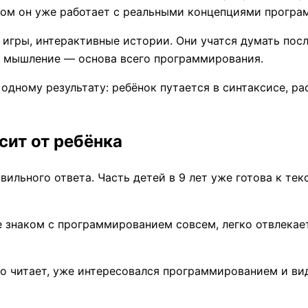
том он уже работает с реальными концепциями програ
е игры, интерактивные истории. Они учатся думать пос
ое мышление — основа всего программирования.
 одному результату: ребёнок путается в синтаксисе, р
исит от ребёнка
вильного ответа. Часть детей в 9 лет уже готова к тек
е знаком с программированием совсем, легко отвлекает
шо читает, уже интересовался программированием и вид