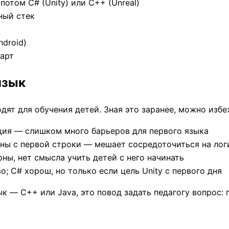
потом C# (Unity) или C++ (Unreal)
ный стек
ndroid)
арт
язык
дят для обучения детей. Зная это заранее, можно изб
ция — слишком много барьеров для первого языка
ны с первой строки — мешает сосредоточиться на лог
ны, нет смысла учить детей с него начинать
 C# хорош, но только если цель Unity с первого дня
ык — C++ или Java, это повод задать педагогу вопрос: