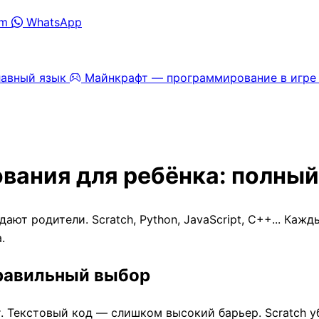
am
WhatsApp
лавный язык
Майнкрафт — программирование в игре
ания для ребёнка: полный
ют родители. Scratch, Python, JavaScript, C++... Кажд
.
правильный выбор
т. Текстовый код — слишком высокий барьер. Scratch у