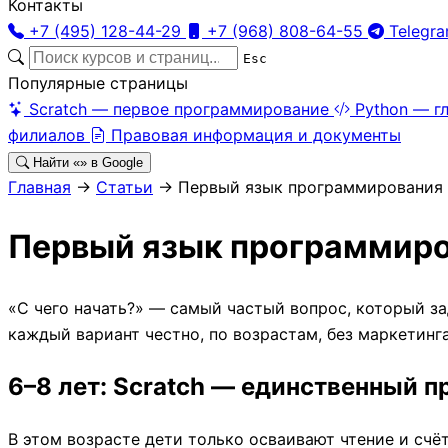
Контакты
+7 (495) 128-44-29
+7 (968) 808-64-55
Telegr
Esc
Популярные страницы
Scratch — первое программирование
Python — г
филиалов
Правовая информация и документы
Найти «
» в Google
Главная
→
Статьи
→
Первый язык программирования
Первый язык программиров
«С чего начать?» — самый частый вопрос, который зада
каждый вариант честно, по возрастам, без маркетинга
6–8 лет: Scratch — единственный 
В этом возрасте дети только осваивают чтение и счё