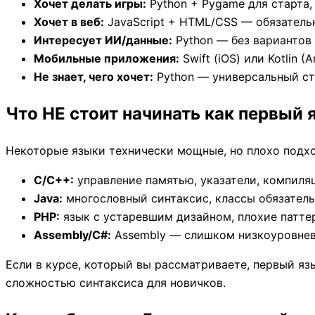
Хочет делать игры:
Python + Pygame для старта, 
Хочет в веб:
JavaScript + HTML/CSS — обязатель
Интересует ИИ/данные:
Python — без вариантов
Мобильные приложения:
Swift (iOS) или Kotlin (A
Не знает, чего хочет:
Python — универсальный ст
Что НЕ стоит начинать как первый 
Некоторые языки технически мощные, но плохо подхо
C/C++:
управление памятью, указатели, компиля
Java:
многословный синтаксис, классы обязатель
PHP:
язык с устаревшим дизайном, плохие паттер
Assembly/С#:
Assembly — слишком низкоуровнево;
Если в курсе, который вы рассматриваете, первый яз
сложностью синтаксиса для новичков.