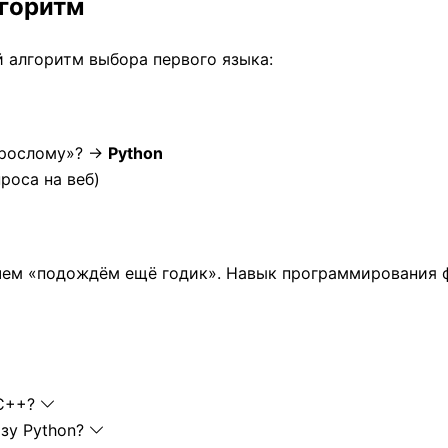
лгоритм
й алгоритм выбора первого языка:
взрослому»? →
Python
роса на веб)
, чем «подождём ещё годик». Навык программирования 
 C++?
азу Python?