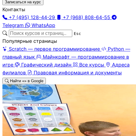
Записаться на курс
Контакты
+7 (495) 128-44-29
+7 (968) 808-64-55
Telegram
WhatsApp
Esc
Популярные страницы
Scratch — первое программирование
Python —
главный язык
Майнкрафт — программирование в
игре
Графический дизайн
Все курсы
Адреса
филиалов
Правовая информация и документы
Найти «
» в Google