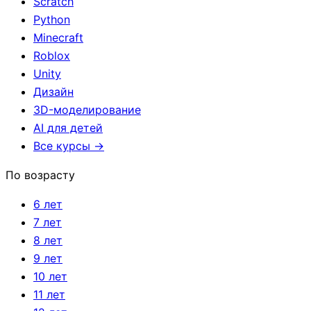
Scratch
Python
Minecraft
Roblox
Unity
Дизайн
3D-моделирование
AI для детей
Все курсы →
По возрасту
6 лет
7 лет
8 лет
9 лет
10 лет
11 лет