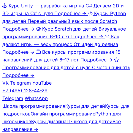
Курс Unity — разработка игр на C#
Делаем 2D и
3D игры на C# с нуля
Подробнее →
Курсы Python
для детей
Первый реальный язык после Scratch
Подробнее →
Курс Scratch для детей
Визуальное
программирование 6–10 лет
Подробнее →
Как
делают игры — весь процесс
От идеи до релиза
Подробнее →
Все курсы программирования
15+
направлений для детей 6–17 лет
Подробнее →
Программирование для детей с нуля
С чего начинать
Подробнее →
VK
Telegram
YouTube
+7 (495) 128-44-29
Telegram
WhatsApp
Школа программирования
Курсы для детей
Курсы для
подростков
Онлайн программирование
Python для
школьников
Курсы дизайна
IT-школа для детей
Все
направления →