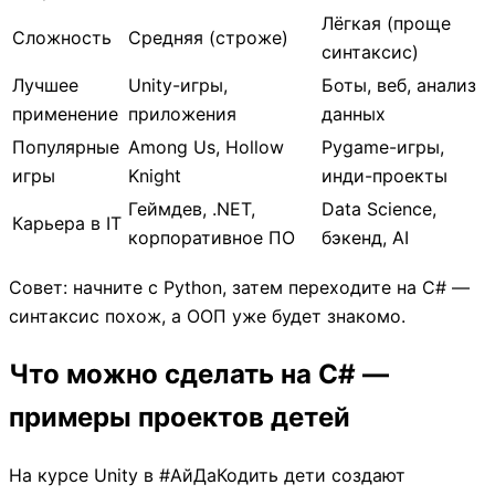
Лёгкая (проще
Сложность
Средняя (строже)
синтаксис)
Лучшее
Unity-игры,
Боты, веб, анализ
применение
приложения
данных
Популярные
Among Us, Hollow
Pygame-игры,
игры
Knight
инди-проекты
Геймдев, .NET,
Data Science,
Карьера в IT
корпоративное ПО
бэкенд, AI
Совет: начните с Python, затем переходите на C# —
синтаксис похож, а ООП уже будет знакомо.
Что можно сделать на C# —
примеры проектов детей
На курсе Unity в #АйДаКодить дети создают