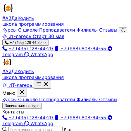
#АйДа
Кодить
школа программирования
Курсы
О школе
Преподаватели
Филиалы
Отзывы
ит-лагерь
Старт 30 мая
+7 (495) 128-44-29
+7 (495) 128-44-29
+7 (968) 808-64-55
Telegram
WhatsApp
#АйДа
Кодить
школа программирования
ИТ-лагерь
Меню
Курсы
О школе
Преподаватели
Филиалы
Отзывы
Записаться на курс
Контакты
+7 (495) 128-44-29
+7 (968) 808-64-55
Telegram
WhatsApp
Esc