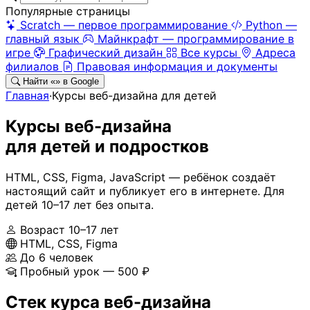
Популярные страницы
Scratch — первое программирование
Python —
главный язык
Майнкрафт — программирование в
игре
Графический дизайн
Все курсы
Адреса
филиалов
Правовая информация и документы
Найти «
» в Google
Главная
·
Курсы веб-дизайна для детей
Курсы веб-дизайна
для детей и подростков
HTML, CSS, Figma, JavaScript — ребёнок создаёт
настоящий сайт и публикует его в интернете. Для
детей 10–17 лет без опыта.
Возраст 10–17 лет
HTML, CSS, Figma
До 6 человек
Пробный урок — 500 ₽
Стек курса веб-дизайна