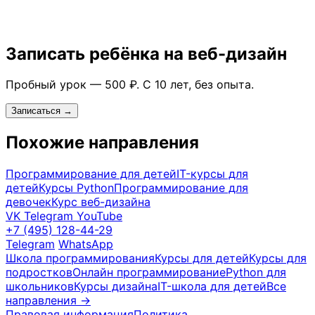
Записать ребёнка на веб-дизайн
Пробный урок — 500 ₽. С 10 лет, без опыта.
Записаться →
Похожие направления
Программирование для детей
IT-курсы для
детей
Курсы Python
Программирование для
девочек
Курс веб-дизайна
VK
Telegram
YouTube
+7 (495) 128-44-29
Telegram
WhatsApp
Школа программирования
Курсы для детей
Курсы для
подростков
Онлайн программирование
Python для
школьников
Курсы дизайна
IT-школа для детей
Все
направления →
Правовая информация
Политика